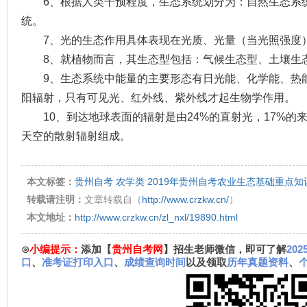
6、根据人类干预程度，生态系统划分为：自然生态系
统。
7、光的生态作用具体表现在光质、光量（当光照强度
8、就植物而言，其生态型包括：气候生态型、土壤生
9、生态系统中能量的主要形态有日光能、化学能、热
阳辐射，只有可见光、红外线、紫外线才起生物学作用。
10、到达地球表面的辐射是由24%的直射光，17%的
天空的散射辐射组成。
本文标签：
贵州自考
农学类
2019年贵州自考农业生态基础重点知
转载请注明：
文章转载自（
http://www.crzkw.cn/
）
本文地址：
http://www.crzkw.cn/zl_nxl/19890.html
⊙
小编提示：
添加【
贵州自考网
】招生老师微信，即可了解
20
口
、
准考证打印入口
、
成绩查询时间
以及领取
历年真题资料
、