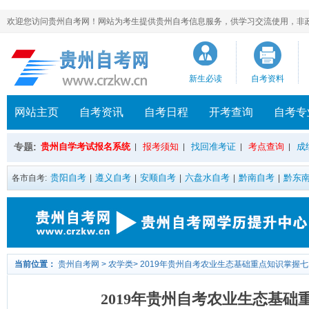
欢迎您访问贵州自考网！网站为考生提供贵州自考信息服务，供学习交流使用，非政府官方网站，官方
新生必读
自考资料
网站主页
自考资讯
自考日程
开考查询
自考专
专题:
贵州自学考试报名系统
报考须知
找回准考证
考点查询
成
|
|
|
|
贵阳自考
遵义自考
安顺自考
六盘水自考
黔南自考
黔东
各市自考:
|
|
|
|
|
当前位置：
贵州自考网
>
农学类
>
2019年贵州自考农业生态基础重点知识掌握七
2019年贵州自考农业生态基础