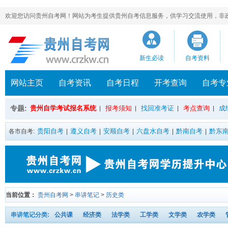
欢迎您访问贵州自考网！网站为考生提供贵州自考信息服务，供学习交流使用，非政府官方网站，官方
新生必读
自考资料
网站主页
自考资讯
自考日程
开考查询
自考专
专题:
贵州自学考试报名系统
报考须知
找回准考证
考点查询
成
|
|
|
|
贵阳自考
遵义自考
安顺自考
六盘水自考
黔南自考
黔东
各市自考:
|
|
|
|
|
当前位置：
贵州自考网
>
串讲笔记
>
历史类
串讲笔记分类:
公共课
经济类
法学类
工学类
文学类
农学类