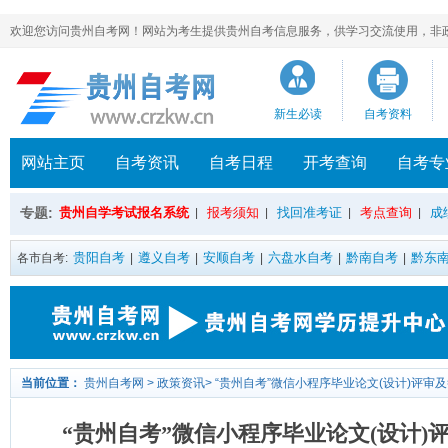
欢迎您访问贵州自考网！网站为考生提供贵州自考信息服务，供学习交流使用，非政府官方网站，官方
新生必读
自考资料
网站主页
自考资讯
自考日程
开考查询
自考专
专题:
贵州自学考试报名系统
报考须知
找回准考证
考点查询
成
|
|
|
|
贵阳自考
遵义自考
安顺自考
六盘水自考
黔南自考
黔东
各市自考:
|
|
|
|
|
当前位置：
贵州自考网
>
政策资讯
>
“贵州自考”微信小程序毕业论文(设计)评审
“贵州自考”微信小程序毕业论文(设计)