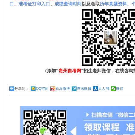
口
、
准考证打印入口
、
成绩查询时间
以及领取
历年真题资料
、
（添加“
贵州自考网
”招生老师微信，在线咨询
分享到：
QQ空间
新浪微博
腾讯微博
人人网
微信