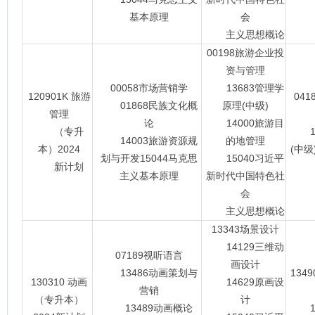
基本原理
会
主义思想概论
00198旅游企业投
资与管理
00058市场营销学
13683管理学
120901K 旅游
04
01868民族文化概
原理(中级)
管理
论
14000旅游目
（专升
13
14003旅游资源规
的地管理
本）2024
(中级
划与开发15044马克思
15040习近平
新计划
主义基本原理
新时代中国特色社
会
主义思想概论
13343场景设计
14129三维动
07189视听语言
画设计
13486动画策划与
134
130310 动画
14629原画设
营销
13
（专升本）
计
13489动画概论
15