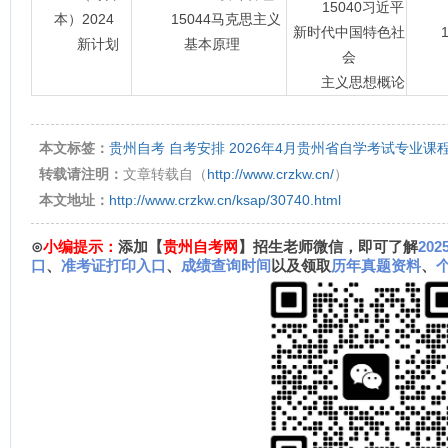
15040习近平
本）2024
15044马克思主义
新时代中国特色社
15
新计划
基本原理
会
主义思想概论
本文标签：
贵州自考
自考安排
2026年4月贵州省自学考试专业课
转载请注明：
文章转载自（
http://www.crzkw.cn/
）
本文地址：
http://www.crzkw.cn/ksap/30740.html
⊙
小编提示：
添加【
贵州自考网
】招生老师微信，即可了解
20
口
、
准考证打印入口
、
成绩查询时间
以及领取
历年真题资料
、