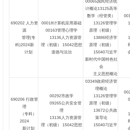
00065国民经济统
计概论13125高等
数学（经管类）
0
690202 人力资
00018计算机应用基础
13126管理学
13
源
00163管理心理学
原理（初级）
管理(专
13136人力资源管
13886经济学
15
科)2024新
理（初级） 15042思想
原理（初级）
计划
道德与法治
15040习近平
会主
新时代中国特色社
会
主义思想概论
03349政府经济管
理概论
0
00292市政学
13126管理学
690206 行政管
03
09265公共安全管
原理（初级）
理
理
13672公共政
（专科）
15
13136人力资源管
策导论
2024
理（初级） 15042思想
15040习近平
新计划
会主