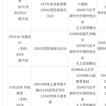
术
14
14731专业效果图
计基础
设计(专
15
15042思想道德与
15040习近平
科)2024
和中
法治
新时代中国特色社
新计划
会
主义思想概论
01685动漫艺术概
550116 动漫设
论
计
150
15040习近平
（专科）
15042思想道德与法治
国特
新时代中国特色社
2024
会
新计划
主义思想概论
00386幼儿文学
12339幼儿园
0
教育基础
09
00874特殊儿童早期干
570102K 学前
15040习近平
预02126应用文写作
教育
新时代中国特色社
14
12340学前儿童发
（专科）
会
展
2024
主义思想概论
15