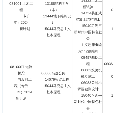
14322土木工
081001 土木工
13188结构力学
程试验
程
（本）
03
14734装配式
（专升
13444地下结构设
混凝土结构施工
本）2024
计
14
15040习近平
新计划
15044马克思主义
15
新时代中国特色社
基本原理
会
主义思想概论
02442钢结构
05497基础工
程
060
081006T 道路
06082筑路机
桥梁
06080高速公路
械及施工
06
与渡河工
14079桥梁工程
06083公路小
程（专升
15044马克思主义
桥涵勘测设计
14
本）2024
基本原理
15040习近平
15
新计划
新时代中国特色社
会