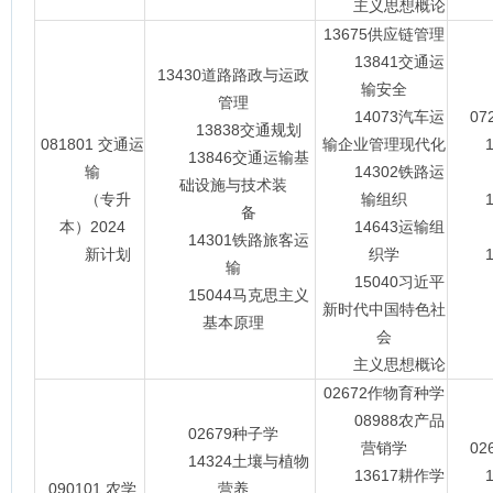
主义思想概论
13675供应链管理
13841交通运
13430道路路政与运政
输安全
管理
14073汽车运
0
13838交通规划
081801 交通运
输企业管理现代化
11
13846交通运输基
输
14302铁路运
础设施与技术装
（专升
输组织
14
备
本）2024
14643运输组
14301铁路旅客运
新计划
织学
15
输
15040习近平
15044马克思主义
新时代中国特色社
基本原理
会
主义思想概论
02672作物育种学
08988农产品
02679种子学
营销学
0
14324土壤与植物
13617耕作学
14
090101 农学
营养