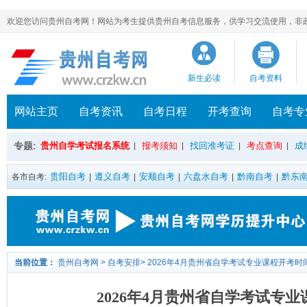
欢迎您访问贵州自考网！网站为考生提供贵州自考信息服务，供学习交流使用，非政府官方网站，官方
新生必读
自考资料
网站主页
自考资讯
自考日程
开考查询
自考专
专题:
贵州自学考试报名系统
报考须知
找回准考证
考点查询
成
|
|
|
|
贵阳自考
遵义自考
安顺自考
六盘水自考
黔南自考
黔东
各市自考:
|
|
|
|
|
当前位置：
贵州自考网
>
自考安排
>
2026年4月贵州省自学考试专业课程开考时
2026年4月贵州省自学考试专