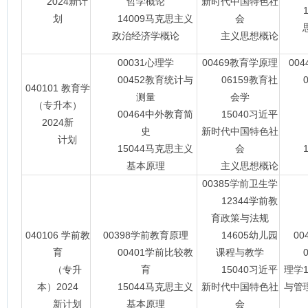
2024新计
哲学概论
新时代中国特色社
14
划
14009马克思主义
会
政治经济学概论
主义思想概论
00031心理学
00469教育学原理
00
00452教育统计与
06159教育社
00
040101 教育学
测量
会学
（专升本）
00464中外教育简
15040习近平
00
2024新
史
新时代中国特色社
00
计划
15044马克思主义
会
15
基本原理
主义思想概论
00385学前卫生学
12344学前教
育政策与法规
040106 学前教
00398学前教育原理
14605幼儿园
0
育
00401学前比较教
课程与教学
00
（专升
育
15040习近平
理学1
本）2024
15044马克思主义
新时代中国特色社
与管理
新计划
基本原理
会