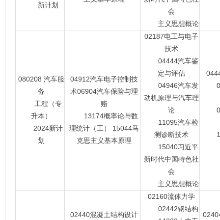
新计划
会
主义思想概论
02187电工与电子
技术
04444汽车鉴
定与评估
04
080208 汽车服
04912汽车电子控制技
04946汽车发
08
务
术06904汽车保险与理
动机原理与汽车理
工程（专
赔
论
08
升本）
13174概率论与数
11095汽车检
2024新计
理统计（工） 15044马
测诊断技术
15
划
克思主义基本原理
15040习近平
新时代中国特色社
会
主义思想概论
02160流体力学
02442钢结构
02440混凝土结构设计
024