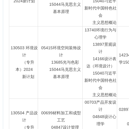
2024新计划
15040习近平
15044马克思主义
新时代中国特色社
基本原理
会
主义思想概论
13740环境行为与
心理学
13897景观设
130503 环境设
05415环境空间装饰设
计
计
计
142
14166设计表
（专升
13685光与色彩
学15
达（环境设计）
本）2024
15044马克思主义
15040习近平
新计划
基本原理
新时代中国特色社
会
主义思想概论
00703产品开发设
计
028
130504 产品设
00699材料加工和成型
04848设计心
计
工艺
理学
04
（专升
04847设计管理