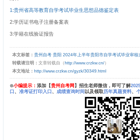
1:贵州省高等教育自学考试毕业生思想品德鉴定表
2:学历证书电子注册备案表
3:学籍在线验证报告
本文标签：
贵州自考
贵阳
2024年上半年贵阳市自学考试毕业审
转载请注明：
文章转载自（
http://www.crzkw.cn/
）
本文地址：
http://www.crzkw.cn/gyzk/30349.html
⊙
小编提示：
添加【
贵州自考网
】招生老师微信，即可了解
20
口
、
准考证打印入口
、
成绩查询时间
以及领取
历年真题资料
、