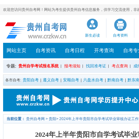
欢迎您访问贵州自考网！网站为考生提供贵州自考信息服务，供学习交流使用，非政府官方网站，官方
新生必读
自考资料
网站主页
自考资讯
自考日程
开考查询
自考专
专题:
贵州自学考试报名系统
报考须知
找回准考证
考点查询
成
|
|
|
|
贵阳自考
遵义自考
安顺自考
六盘水自考
黔南自考
黔东
各市自考:
|
|
|
|
|
当前位置：
贵州自考网
>
贵阳
>
2024年上半年贵阳市自学考试毕业审核办证工
2024年上半年贵阳市自学考试毕